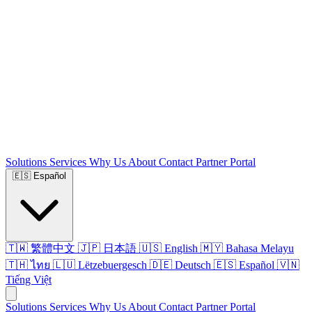
Solutions
Services
Why Us
About
Contact
Partner Portal
🇪🇸
Español
🇹🇼 繁體中文
🇯🇵 日本語
🇺🇸 English
🇲🇾 Bahasa Melayu
🇹🇭 ไทย
🇱🇺 Lëtzebuergesch
🇩🇪 Deutsch
🇪🇸 Español
🇻🇳
Tiếng Việt
Solutions
Services
Why Us
About
Contact
Partner Portal