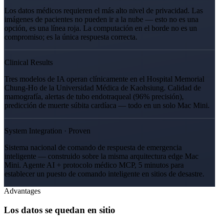
Los datos médicos requieren el más alto nivel de privacidad. Las
imágenes de pacientes no pueden ir a la nube — esto no es una
opción, es una línea roja. La computación en el borde no es un
compromiso; es la única respuesta correcta.
Clinical Results
Tres modelos de IA operan clínicamente en el Hospital Memorial
Chung-Ho de la Universidad Médica de Kaohsiung. Calidad de
mamografía, alertas de tubo endotraqueal (96% precisión),
predicción de muerte súbita cardíaca — todo en un solo Mac Mini.
System Integration · Proven
Sistema nacional de comando de respuesta de emergencia
inteligente — construido sobre la misma arquitectura edge Mac
Mini. Agente AI + protocolo médico MCP, 5 minutos para
establecer un puesto de comando inteligente en sitios de desastre.
Advantages
Los datos se quedan en sitio