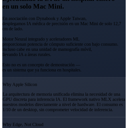
en un solo Mac Mini.
En asociación con Dynabook y Apple Taiwan,
desplegamos IA médica de precisión en un Mac Mini de solo 12,7
cm de lado.
Motor Neural integrado y aceleradores ML
proporcionan potencia de cómputo suficiente con bajo consumo.
Incluso cabe en una unidad de mamografía móvil,
llevando IA a áreas rurales.
Esto no es un concepto de demostración —
es un sistema que ya funciona en hospitales.
Why Apple Silicon
La arquitectura de memoria unificada elimina la necesidad de una
GPU discreta para inferencia IA. El framework nativo MLX acelera
nuestros modelos directamente a nivel de hardware. El consumo es
1/10 de un desktop, sin comprometer velocidad de inferencia.
Why Edge, Not Cloud