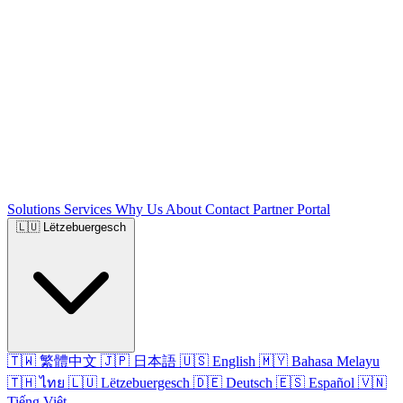
Solutions
Services
Why Us
About
Contact
Partner Portal
🇱🇺
Lëtzebuergesch
🇹🇼 繁體中文
🇯🇵 日本語
🇺🇸 English
🇲🇾 Bahasa Melayu
🇹🇭 ไทย
🇱🇺 Lëtzebuergesch
🇩🇪 Deutsch
🇪🇸 Español
🇻🇳
Tiếng Việt