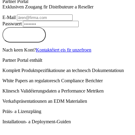
Partner Portal
Exklusiven Zougang fir Distributeure a Reseller
E-Mail
Passwuert
Aloggen
Nach keen Kont?
Kontaktéiert eis fir unzefroen
Partner Portal enthält
Komplett Produktspezifikatioune an technesch Dokumentatioun
White Papers an regulatoresch Compliance Berichter
Klinesch Validéierungsdaten a Performance Metriken
Verkafspräsentatiounen an EDM Materialien
Präis- a Lizenzpläng
Installatioun- a Deployment-Guiden