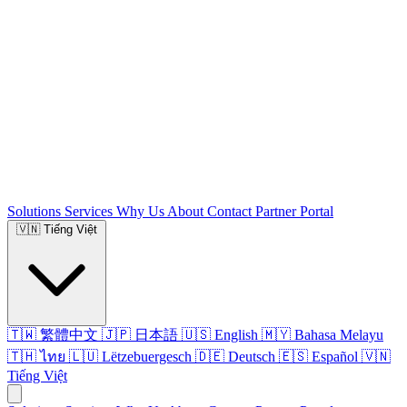
Solutions
Services
Why Us
About
Contact
Partner Portal
🇻🇳
Tiếng Việt
🇹🇼 繁體中文
🇯🇵 日本語
🇺🇸 English
🇲🇾 Bahasa Melayu
🇹🇭 ไทย
🇱🇺 Lëtzebuergesch
🇩🇪 Deutsch
🇪🇸 Español
🇻🇳
Tiếng Việt