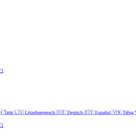
口
🇭 ไทย
🇱🇺 Lëtzebuergesch
🇩🇪 Deutsch
🇪🇸 Español
🇻🇳 Tiếng 
口