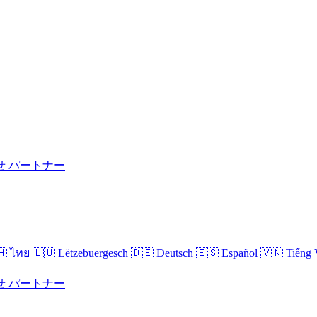
せ
パートナー
🇭 ไทย
🇱🇺 Lëtzebuergesch
🇩🇪 Deutsch
🇪🇸 Español
🇻🇳 Tiếng 
せ
パートナー